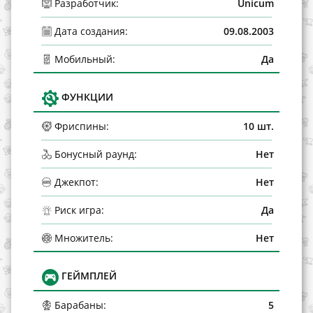
Разработчик:
Unicum
Дата создания:
09.08.2003
Мобильный:
Да
ФУНКЦИИ
Фриспины:
10 шт.
Бонусный раунд:
Нет
Джекпот:
Нет
Риск игра:
Да
Множитель:
Нет
ГЕЙМПЛЕЙ
Барабаны:
5