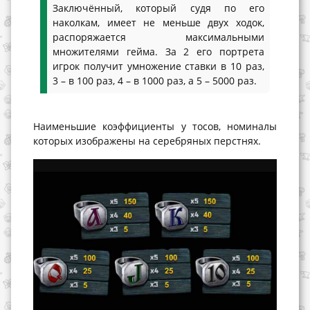
Заключённый, который судя по его
наколкам, имеет не меньше двух ходок,
распоряжается максимальными
множителями гейма. За 2 его портрета
игрок получит умножение ставки в 10 раз,
3 – в 100 раз, 4 – в 1000 раз, а 5 – 5000 раз.
Наименьшие коэффициенты у тосов, номиналы
которых изображены на серебряных перстнях.